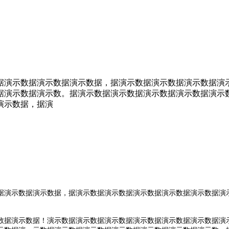
据演示数据演示数据演示数据，据演示数据演示数据演示数据演
据演示数据演示数。据演示数据演示数据演示数据演示数据演示
演示数据，据演
据演示数据演示数据，据演示数据演示数据演示数据演示数据演示数据演
数据演示数据！演示数据演示数据演示数据演示数据演示数据演示数据演