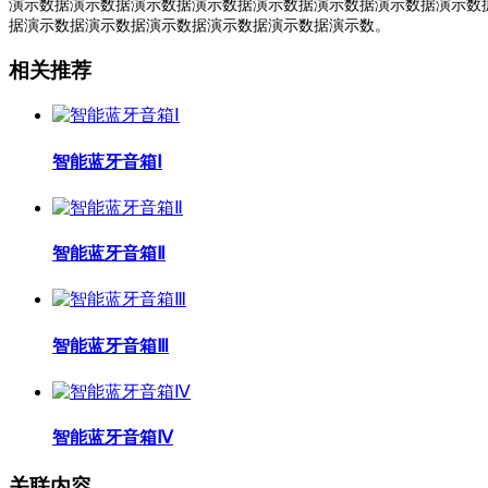
演示数据演示数据演示数据演示数据演示数据演示数据演示数据演示数
据演示数据演示数据演示数据演示数据演示数据演示数。
相关推荐
智能蓝牙音箱Ⅰ
智能蓝牙音箱Ⅱ
智能蓝牙音箱Ⅲ
智能蓝牙音箱Ⅳ
关联内容