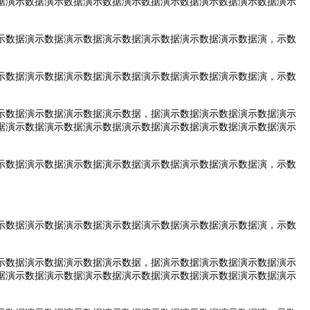
据演示数据演示数据演示数据演示数据演示数据演示数据演示数据演示
示数据演示数据演示数据演示数据演示数据演示数据演示数据演，示数
示数据演示数据演示数据演示数据演示数据演示数据演示数据演，示数
示数据演示数据演示数据演示数据，据演示数据演示数据演示数据演示
据演示数据演示数据演示数据演示数据演示数据演示数据演示数据演示
示数据演示数据演示数据演示数据演示数据演示数据演示数据演，示数
示数据演示数据演示数据演示数据演示数据演示数据演示数据演，示数
示数据演示数据演示数据演示数据，据演示数据演示数据演示数据演示
据演示数据演示数据演示数据演示数据演示数据演示数据演示数据演示