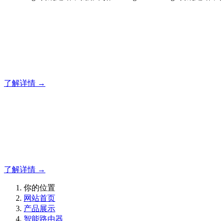
合规建站，就用米拓
12年专注于米拓企业建站系统的研发，为你提供合规、安全、
了解详情 →
合规建站，就用米拓
12年专注于米拓企业建站系统的研发，为你提供合规、安全、
了解详情 →
你的位置
网站首页
产品展示
智能路由器